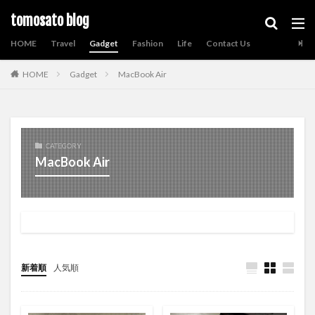
tomosato blog
HOME
Travel
Gadget
Fashion
Life
Contact Us
HOME
Gadget
MacBook Air
CATEGORY
MacBook Air
新着順
人気順