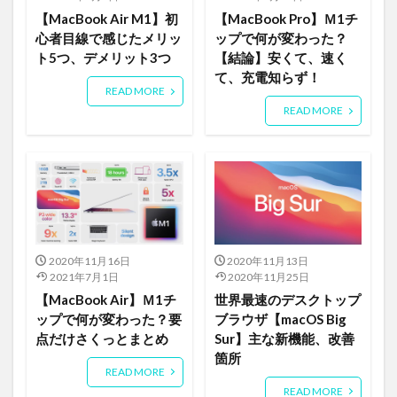
【MacBook Air M1】初
【MacBook Pro】Ｍ1チ
心者目線で感じたメリッ
ップで何が変わった？
ト5つ、デメリット3つ
【結論】安くて、速く
て、充電知らず！
READ MORE
READ MORE
2020年11月16日
2020年11月13日
2021年7月1日
2020年11月25日
【MacBook Air】Ｍ1チ
世界最速のデスクトップ
ップで何が変わった？要
ブラウザ【macOS Big
点だけさくっとまとめ
Sur】主な新機能、改善
箇所
READ MORE
READ MORE