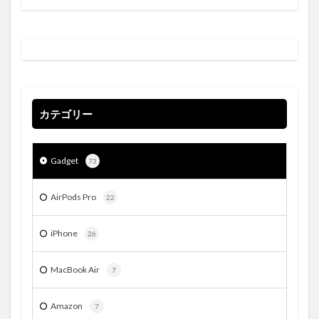
カテゴリー
Gadget
73
AirPods Pro
22
iPhone
26
MacBook Air
7
Amazon
7