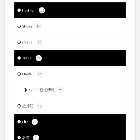
Fashion
113
Shoes
84
Casual
26
Travel
38
Hawaii
21
ハワイ観光情報
21
旅行記
17
Life
25
名言
1