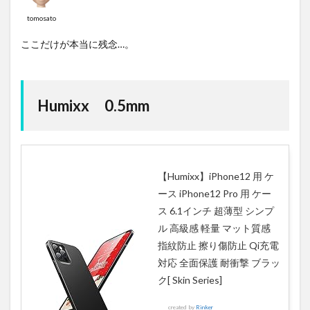
tomosato
ここだけが本当に残念…。
Humixx 0.5mm
【Humixx】iPhone12 用 ケ
ース iPhone12 Pro 用 ケー
ス 6.1インチ 超薄型 シンプ
ル 高級感 軽量 マット質感
指紋防止 擦り傷防止 Qi充電
対応 全面保護 耐衝撃 ブラッ
ク[ Skin Series]
created by
Rinker