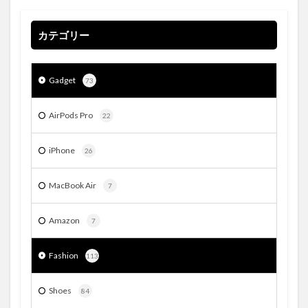
カテゴリー
Gadget
73
AirPods Pro
22
iPhone
26
MacBook Air
7
Amazon
7
Fashion
113
Shoes
84