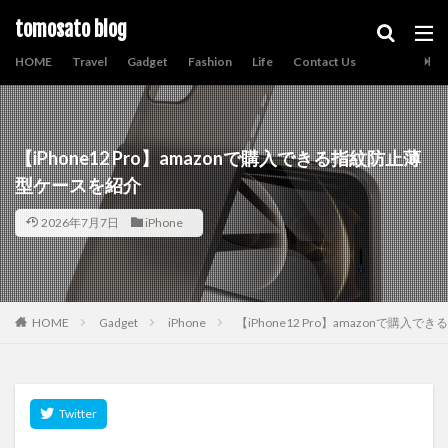
tomosato blog
HOME
Travel
Gadget
Fashion
Life
Contact Us
【iPhone12 Pro】amazonで購入できる指紋防止薄
型ケースを紹介
2026年7月7日
iPhone
HOME
Gadget
iPhone
【iPhone12 Pro】amazonで購