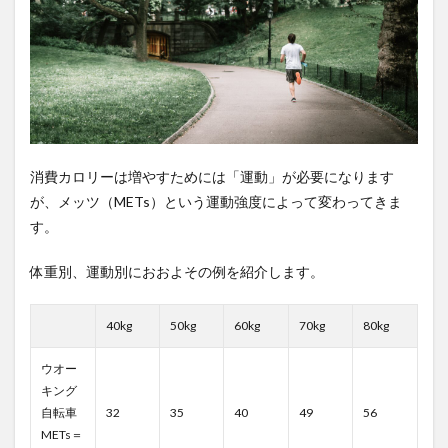
消費カロリーは増やすためには「運動」が必要になります
が、メッツ（METs）という運動強度によって変わってきま
す。
体重別、運動別におおよその例を紹介します。
40kg
50kg
60kg
70kg
80kg
ウオー
キング
自転車
32
35
40
49
56
METs＝