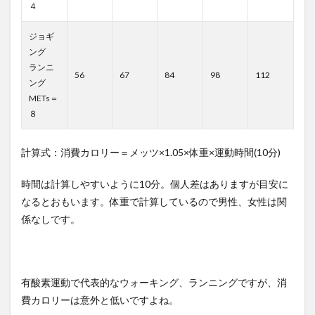
４
ジョギ
ング
ランニ
56
67
84
98
112
ング
METs＝
８
計算式：消費カロリー＝メッツ×1.05×体重×運動時間(10分)
時間は計算しやすいように10分。個人差はありますが目安に
なるとおもいます。体重で計算しているので男性、女性は関
係なしです。
有酸素運動で代表的なウォーキング、ランニングですが、消
費カロリーは意外と低いですよね。