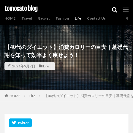
tomosato blog
HOME
Travel
Gadget
Fashion
Life
Contact Us
【40代のダイエット】消費カロリーの目安｜基礎代
謝を知って効率よく痩せよう！
2021年9月2日
Life
HOME
Life
【40代のダイエット】消費カロリーの目安｜基礎代謝