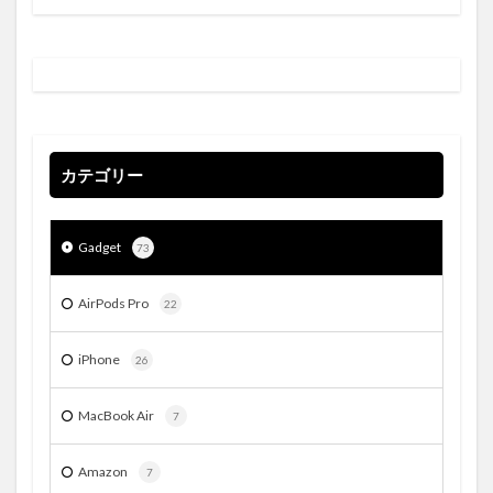
カテゴリー
Gadget
73
AirPods Pro
22
iPhone
26
MacBook Air
7
Amazon
7