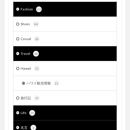
Fashion
113
Shoes
84
Casual
26
Travel
38
Hawaii
21
ハワイ観光情報
21
旅行記
17
Life
25
名言
1