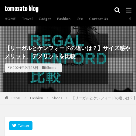
tomosato blog
HOME
Travel
Gadget
Fashion
Life
Contact Us
【リーガルとケンフォードの違いは？】サイズ感や
メリット、デメリットを比較
2024年9月28日
Shoes
HOME
Fashion
Shoes
【リーガルとケンフォードの違いは？