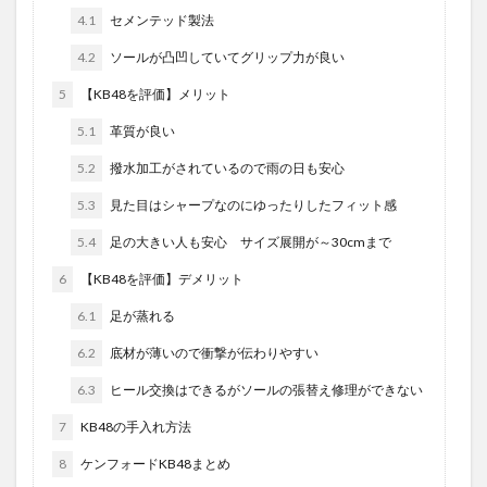
4.1
セメンテッド製法
4.2
ソールが凸凹していてグリップ力が良い
5
【KB48を評価】メリット
5.1
革質が良い
5.2
撥水加工がされているので雨の日も安心
5.3
見た目はシャープなのにゆったりしたフィット感
5.4
足の大きい人も安心 サイズ展開が～30cmまで
6
【KB48を評価】デメリット
6.1
足が蒸れる
6.2
底材が薄いので衝撃が伝わりやすい
6.3
ヒール交換はできるがソールの張替え修理ができない
7
KB48の手入れ方法
8
ケンフォードKB48まとめ