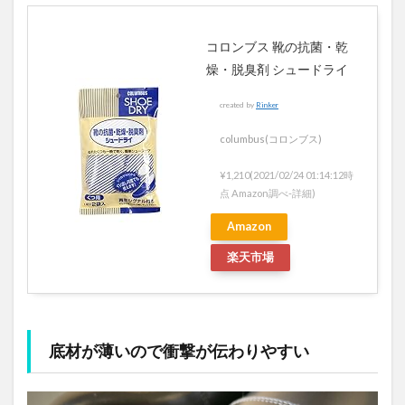
コロンブス 靴の抗菌・乾
燥・脱臭剤 シュードライ
created by
Rinker
columbus(コロンブス)
¥1,210
(2021/02/24 01:14:12時
点 Amazon調べ-
詳細)
Amazon
楽天市場
底材が薄いので衝撃が伝わりやすい