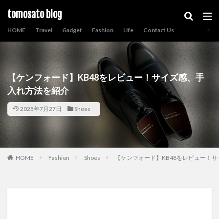
tomosato blog
HOME
Travel
Gadget
Fashion
Life
Contact Us
【ケンフォード】KB48をレビュー！サイズ感、手
入れ方法を紹介
2025年7月27日
Shoes
HOME
Fashion
Shoes
【ケンフォード】KB48をレビュー！