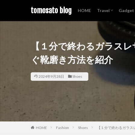
tomosato blog
HOME
Travel
Gadget
Hawaii
旅行記
AirPod
iPhone
MacBoo
Amazo
【１分で終わるガラスレ
ぐ靴磨き方法を紹介
2024年9月28日
Shoes
HOME
Fashion
Shoes
【１分で終わるガラス