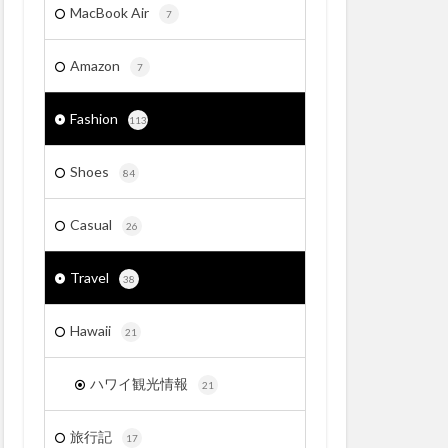
MacBook Air
7
Amazon
7
Fashion
113
Shoes
84
Casual
26
Travel
38
Hawaii
21
ハワイ観光情報
21
旅行記
17