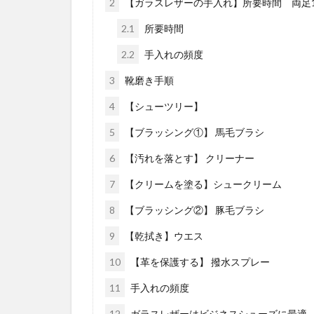
2
【ガラスレザーの手入れ】所要時間 両足1
2.1
所要時間
2.2
手入れの頻度
3
靴磨き手順
4
【シューツリー】
5
【ブラッシング①】 馬毛ブラシ
6
【汚れを落とす】 クリーナー
7
【クリームを塗る】シュークリーム
8
【ブラッシング②】 豚毛ブラシ
9
【乾拭き】ウエス
10
【革を保護する】 撥水スプレー
11
手入れの頻度
12
ガラスレザーはビジネスシューズに最適