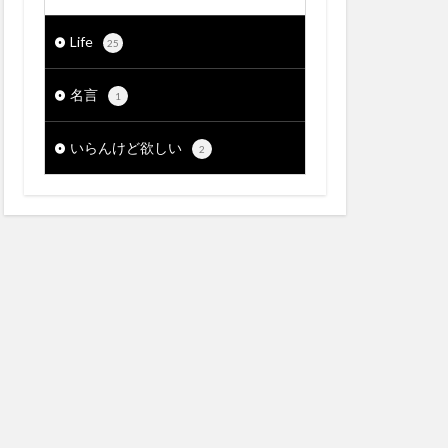
Life
25
名言
1
いらんけど欲しい
2