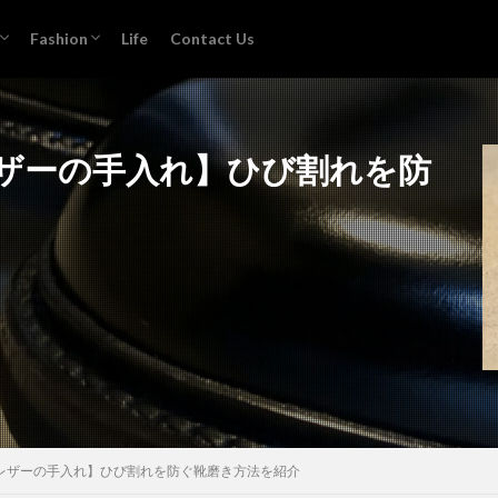
Fashion
Life
Contact Us
s Pro
k Air
n
Casual
Shoes
ザーの手入れ】ひび割れを防
レザーの手入れ】ひび割れを防ぐ靴磨き方法を紹介