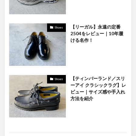
【リーガル】永遠の定番
Shoes
2504をレビュー｜10年履
ける名作！
【ティンバーランド／スリ
Shoes
ーアイ クラシックラグ】レ
ビュー｜サイズ感や手入れ
方法を紹介