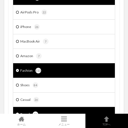
AirPods Pro
22
iPhone
26
MacBook Air
7
Amazon
7
Fashion
113
Shoes
84
Casual
26
Travel
38
ホーム
メニュー
TOPへ