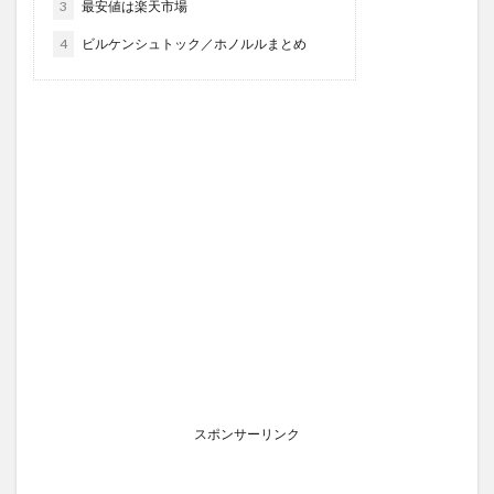
3
最安値は楽天市場
4
ビルケンシュトック／ホノルルまとめ
スポンサーリンク