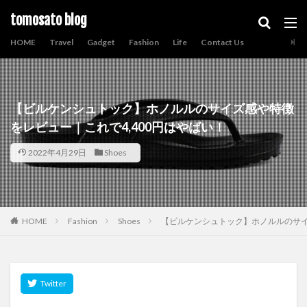
tomosato blog
HOME
Travel
Gadget
Fashion
Life
Contact Us
【ビルケンシュトック】ホノルルのサイズ感や特徴
をレビュー｜これで4,400円はやばい！
2022年4月29日
Shoes
HOME
Fashion
Shoes
【ビルケンシュトック】ホノルルのサイ