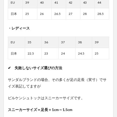
EU
39
40
41
42
43
44
日本
25
26
26.5
27
28
28.5
・レディース
EU
35
36
37
38
39
日本
22.5
23
24
24.5
25
✔ 失敗しないサイズ選びの方法
サンダルブランドの場合、その多くが足の足長（実寸）でサ
イズ表記してますが
ビルケンシュトックはスニーカーサイズです。
スニーカーサイズ＝足長＋1cm～1.5cm