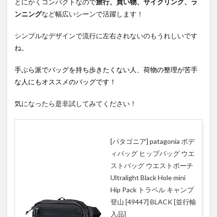
とにかくコンパクトなので
旅行、買い物、サイクリング、ラ
ンニング
など幅広いシーンで活躍します！
シンプルなデザインで流行に左右されないのもうれしいです
ね。
手ぶら派でバッグを持ち歩きたくない人、荷物の整理が苦手
な人にもオススメのバッグです！
気になったら是非試してみてください！
[パタゴニア] patagonia ボデ
ィバッグ ヒップバッグ ウエ
ストバッグ ウエストポーチ
Ultralight Black Hole mini
Hip Pack トラベル キャンプ
登山 [49447] BLACK [並行輸
入品]