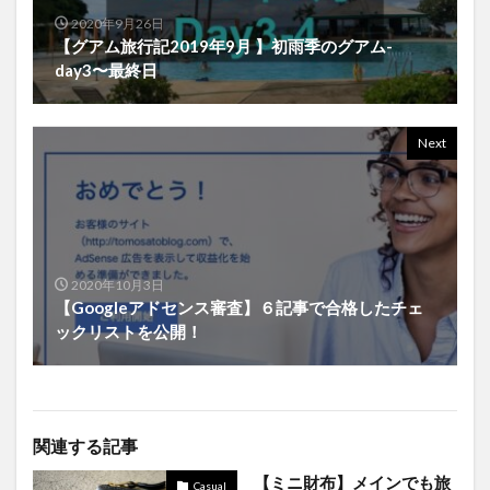
2020年9月26日
【グアム旅行記2019年9月 】初雨季のグアム-
day3〜最終日
Next
2020年10月3日
【Googleアドセンス審査】６記事で合格したチェ
ックリストを公開！
関連する記事
【ミニ財布】メインでも旅
Casual