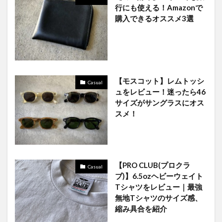
行にも使える！Amazonで
購入できるオススメ3選
【モスコット】レムトッシ
Casual
ュをレビュー！迷ったら46
サイズがサングラスにオス
スメ！
【PRO CLUB(プロクラ
Casual
ブ)】6.5ozヘビーウェイト
Tシャツをレビュー｜最強
無地Tシャツのサイズ感、
縮み具合を紹介