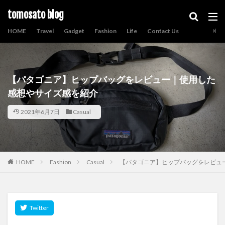
tomosato blog
HOME
Travel
Gadget
Fashion
Life
Contact Us
【パタゴニア】ヒップバッグをレビュー｜使用した
感想やサイズ感を紹介
2021年6月7日
Casual
HOME
Fashion
Casual
【パタゴニア】ヒップバッグをレビュ