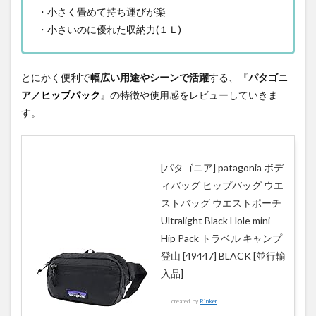
・小さく畳めて持ち運びが楽
・小さいのに優れた収納力(１Ｌ)
とにかく便利で
幅広い用途やシーンで活躍
する、『
パタゴニ
ア／
ヒップパック
』
の特徴や使用感をレビューしていきま
す。
[パタゴニア] patagonia ボデ
ィバッグ ヒップバッグ ウエ
ストバッグ ウエストポーチ
Ultralight Black Hole mini
Hip Pack トラベル キャンプ
登山 [49447] BLACK [並行輸
入品]
created by
Rinker