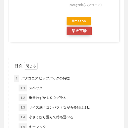
patagonia(パタゴニア)
Amazon
楽天市場
目次
1
パタゴニア ヒップパックの特徴
1.1
スペック
1.2
重量わずか１００グラム
1.3
サイズ感『コンパクトながら要領は１L』
1.4
小さく折り畳んで持ち運べる
1.5
キーフック