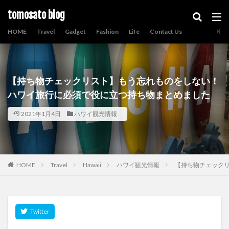
tomosato blog
HOME
Travel
Gadget
Fashion
Life
Contact Us
【持ち物チェックリスト】もう忘れものをしない！
ハワイ旅行に必須で役に立つ持ち物まとめました
2021年1月4日
ハワイ観光情報
HOME
Travel
Hawaii
ハワイ観光情報
【持ち物チェック