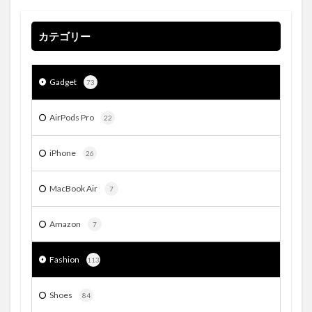
カテゴリー
Gadget
73
AirPods Pro
22
iPhone
26
MacBook Air
7
Amazon
7
Fashion
113
Shoes
84