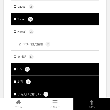
Casual
26
Travel
38
Hawaii
21
ハワイ観光情報
21
旅行記
17
Life
25
名言
1
いらんけど欲しい
2
ホーム
メニュー
TOPへ